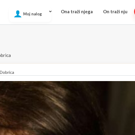
Ona traži njega
On traži nju
Moj nalog
brica
Dobrica