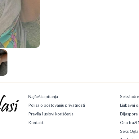
Najčešća pitanja
Seksi adr
Polisa o poštovanju privatnosti
Ljubavni o
Pravila i uslovi korišćenja
Dijaspora 
Kontakt
Ona traži 
Seks Ogla