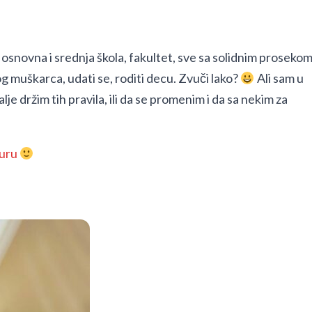
a
ć, osnovna i srednja škola, fakultet, sve sa solidnim proseko
vog muškarca, udati se, roditi decu. Zvuči lako?
Ali sam u
lje držim tih pravila, ili da se promenim i da sa nekim za
turu