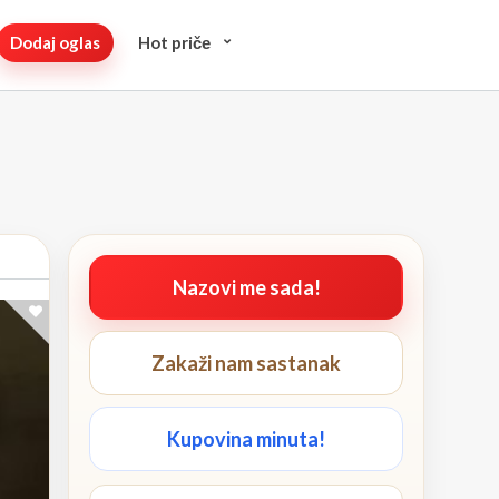
Dodaj oglas
Hot pričе
Nazovi me sada!
Zakaži nam sastanak
Kupovina minuta!