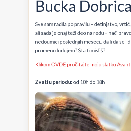
Bucka Dobric
Sve sam radila po pravilu – detinjstvo, vrti
ali sada je onaj teži deo na redu – naći pra
nedoumici poslednjih meseci.. da li da se i da
promenu ludujem? Šta ti misliš?
Klikom OVDE pročitajte moju slatku Avan
Zvati u periodu:
od 10h do 18h