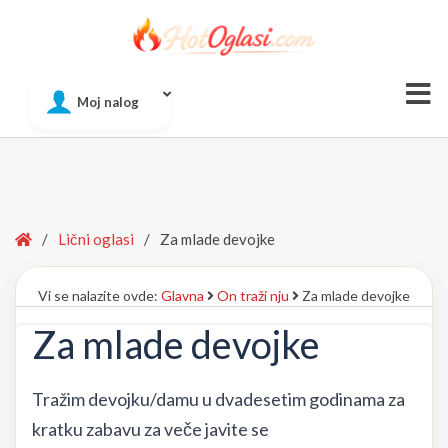
Of
Moj nalog
Si
Home
/
Lični oglasi
/
Za mlade devojke
Vi se nalazite ovde:
Glavna
On traži nju
Za mlade devojke
Za mlade devojke
Tražim devojku/damu u dvadesetim godinama za
kratku zabavu za veče javite se