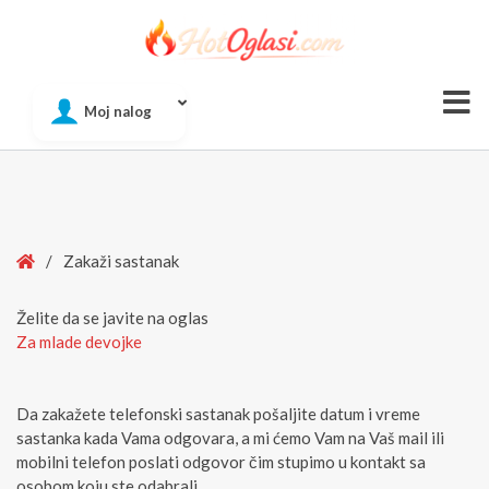
Of
Moj nalog
Si
Home
/
Zakaži sastanak
Želite da se javite na oglas
Za mlade devojke
Da zakažete telefonski sastanak pošaljite datum i vreme
sastanka kada Vama odgovara, a mi ćemo Vam na Vaš mail ili
mobilni telefon poslati odgovor čim stupimo u kontakt sa
osobom koju ste odabrali.