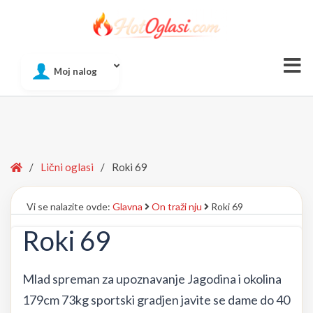
Of
Moj nalog
Si
Home
/
Lični oglasi
/
Roki 69
Vi se nalazite ovde:
Glavna
On traži nju
Roki 69
Roki 69
Mlad spreman za upoznavanje Jagodina i okolina
179cm 73kg sportski gradjen javite se dame do 40