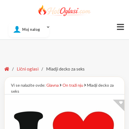
Of
Moj nalog
Si
Home
/
Lični oglasi
/
Mladji decko za seks
Vi se nalazite ovde:
Glavna
On traži nju
Mladji decko za
seks