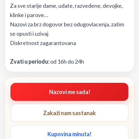
Za sve starije dame, udate, razvedene, devojke,
klinke i parove…
Nazovi za brz dogovor bez odugovlacenja, zatim
se opusti i uzivaj
Diskretnost zagarantovana
Zvati u periodu:
od 16h do 24h
Nazovi me sada!
Zakaži nam sastanak
Kupovina minuta!