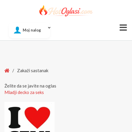
Of
Moj nalog
Si
Home
/
Zakaži sastanak
Želite da se javite na oglas
Mladji decko za seks