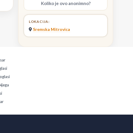
Koliko je ovo anonimno?
LOKACIJA:
Sremska Mitrovica
esar
glasi
oglasi
Njega
si
sar