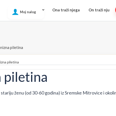
Ona traži njega
On traži nju
Moj nalog
nizna piletina
zna piletina
piletina
stariju ženu (od 30-60 godina) iz Sremske Mitrovice i okoli