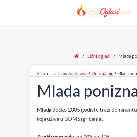
Home
/
Lični oglasi
/
Mlada po
Vi se nalazite ovde:
Glavna
On traži nju
Mlada poni
Mlada ponizna 
Mladji decko 2005 godiste trazi dominantu 
koja uživa u BDMS igricama .