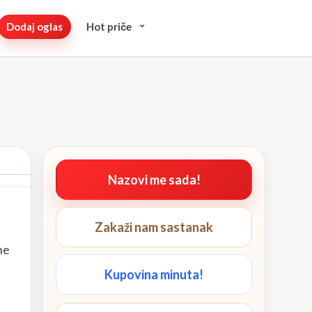
Dodaj oglas
Hot pričе
Nazovi me sada!
Zakaži nam sastanak
ne
Kupovina minuta!