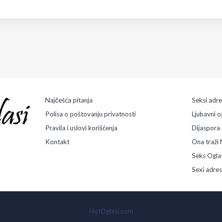
Najčešća pitanja
Seksi adr
Polisa o poštovanju privatnosti
Ljubavni o
Pravila i uslovi korišćenja
Dijaspora 
Kontakt
Ona traži 
Seks Ogla
Sexi adre
HotOglasi.com