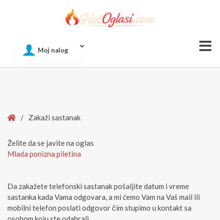
Of
Moj nalog
Si
Home
/
Zakaži sastanak
Želite da se javite na oglas
Mlada ponizna piletina
Da zakažete telefonski sastanak pošaljite datum i vreme
sastanka kada Vama odgovara, a mi ćemo Vam na Vaš mail ili
mobilni telefon poslati odgovor čim stupimo u kontakt sa
osobom koju ste odabrali.