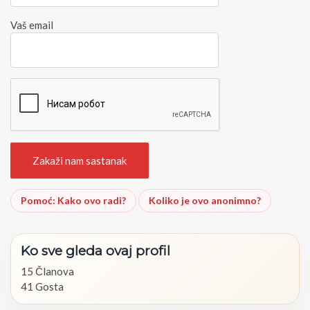
Vaš email
Pomoć: Kako ovo radi?
Koliko je ovo anonimno?
Ko
sve
gleda
ovaj
profil
15 Članova
41 Gosta