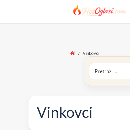
Home
/
Vinkovci
Search
for:
Vinkovci