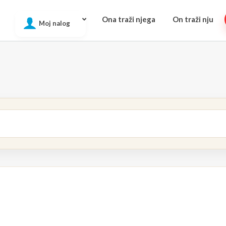
Ona traži njega
On traži nju
Moj nalog