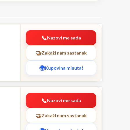
Nazovi me sada
Zakaži nam sastanak
Kupovina minuta!
Nazovi me sada
Zakaži nam sastanak