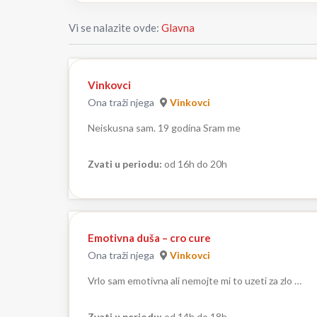
Vi se nalazite ovde:
Glavna
Vinkovci
Ona traži njega
Vinkovci
Neiskusna sam. 19 godina Sram me
Zvati u periodu:
od 16h do 20h
Emotivna duša – cro cure
Ona traži njega
Vinkovci
Vrlo sam emotivna ali nemojte mi to uzeti za zlo …
Zvati u periodu:
od 14h do 18h