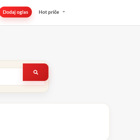
Dodaj oglas
Hot pričе
Pretraži