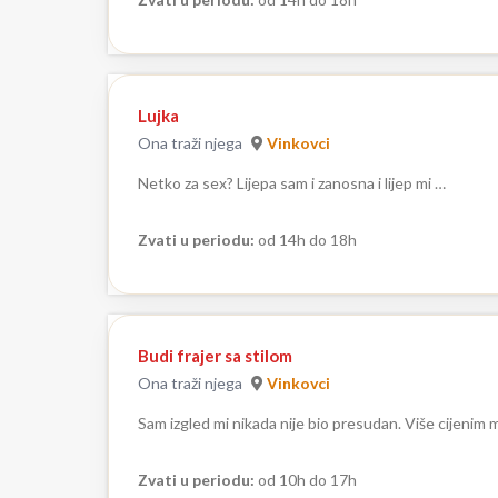
Lujka
Ona traži njega
Vinkovci
Netko za sex? Lijepa sam i zanosna i lijep mi …
Zvati u periodu:
od 14h do 18h
Budi frajer sa stilom
Ona traži njega
Vinkovci
Sam izgled mi nikada nije bio presudan. Više cijenim
Zvati u periodu:
od 10h do 17h