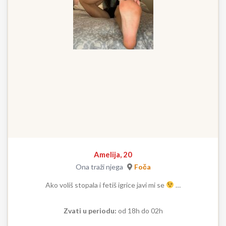
Amelija, 20
Ona traži njega
Foča
Ako voliš stopala i fetiš igrice javi mi se
…
Zvati u periodu:
od 18h do 02h