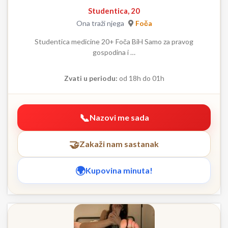
Studentica, 20
Ona traži njega
Foča
Studentica medicine 20+ Foča BiH Samo za pravog
gospodina i …
Zvati u periodu:
od 18h do 01h
Nazovi me sada
Zakaži nam sastanak
Kupovina minuta!