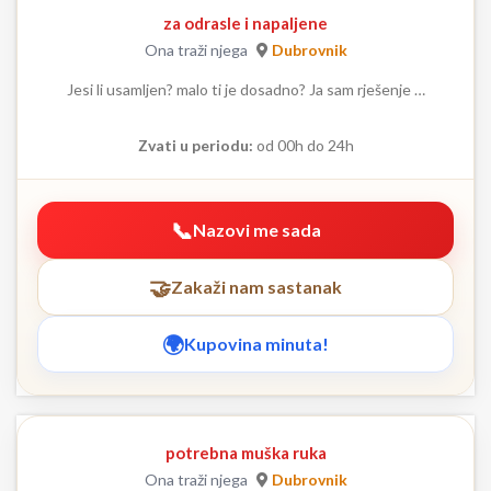
za odrasle i napaljene
Ona traži njega
Dubrovnik
Jesi li usamljen? malo ti je dosadno? Ja sam rješenje …
Zvati u periodu:
od 00h do 24h
Nazovi me sada
Zakaži nam sastanak
Kupovina minuta!
potrebna muška ruka
Ona traži njega
Dubrovnik