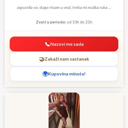
zapustila se, dugo nisam u vezi, treba mi muška ruka …
Zvati u periodu:
od 10h do 21h
Nazovi me sada
Zakaži nam sastanak
Kupovina minuta!