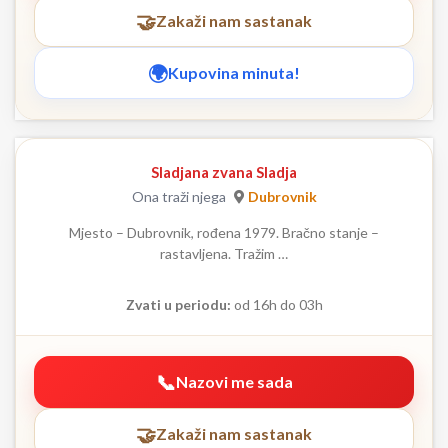
Zakaži nam sastanak
Kupovina minuta!
Sladjana zvana Sladja
Ona traži njega
Dubrovnik
Mjesto – Dubrovnik, rođena 1979. Bračno stanje –
rastavljena. Tražim …
Zvati u periodu:
od 16h do 03h
Nazovi me sada
Zakaži nam sastanak