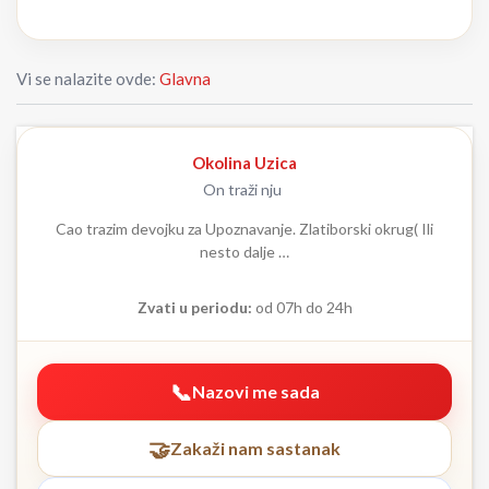
Vi se nalazite ovde:
Glavna
Okolina Uzica
On traži nju
Cao trazim devojku za Upoznavanje. Zlatiborski okrug( Ili
nesto dalje …
Zvati u periodu:
od 07h do 24h
Nazovi me sada
Zakaži nam sastanak