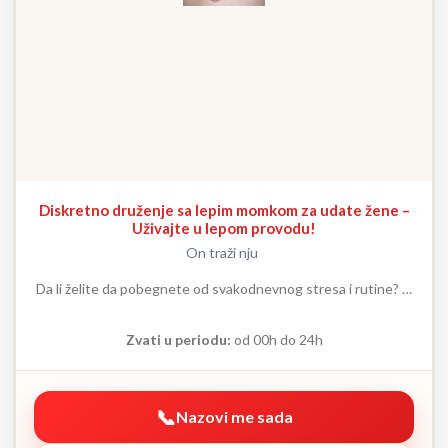
Diskretno druženje sa lepim momkom za udate žene –
Uživajte u lepom provodu!
On traži nju
Da li želite da pobegnete od svakodnevnog stresa i rutine? …
Zvati u periodu:
od 00h do 24h
Nazovi me sada