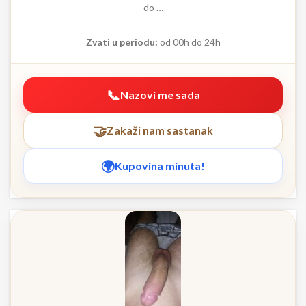
do …
Zvati u periodu:
od 00h do 24h
Nazovi me sada
Zakaži nam sastanak
Kupovina minuta!