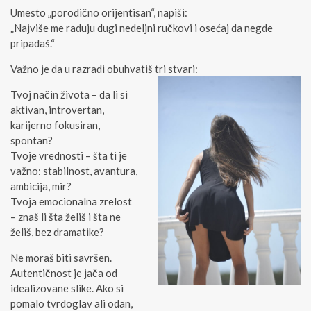
Umesto „porodično orijentisan“, napiši:
„Najviše me raduju dugi nedeljni ručkovi i osećaj da negde
pripadaš.“
Važno je da u razradi obuhvatiš tri stvari:
Tvoj način života – da li si
aktivan, introvertan,
karijerno fokusiran,
spontan?
Tvoje vrednosti – šta ti je
važno: stabilnost, avantura,
ambicija, mir?
Tvoja emocionalna zrelost
– znaš li šta želiš i šta ne
želiš, bez dramatike?
Ne moraš biti savršen.
Autentičnost je jača od
idealizovane slike. Ako si
pomalo tvrdoglav ali odan,