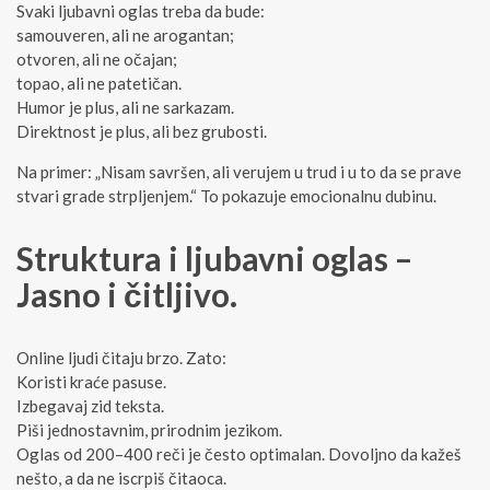
Svaki ljubavni oglas treba da bude:
samouveren, ali ne arogantan;
otvoren, ali ne očajan;
topao, ali ne patetičan.
Humor je plus, ali ne sarkazam.
Direktnost je plus, ali bez grubosti.
Na primer: „Nisam savršen, ali verujem u trud i u to da se prave
stvari grade strpljenjem.“ To pokazuje emocionalnu dubinu.
Struktura i ljubavni oglas –
Jasno i čitljivo.
Online ljudi čitaju brzo. Zato:
Koristi kraće pasuse.
Izbegavaj zid teksta.
Piši jednostavnim, prirodnim jezikom.
Oglas od 200–400 reči je često optimalan. Dovoljno da kažeš
nešto, a da ne iscrpiš čitaoca.