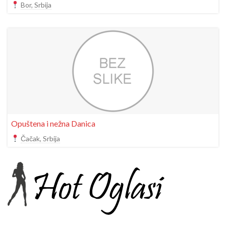
Bor, Srbija
Opuštena i nežna Danica
Čačak, Srbija