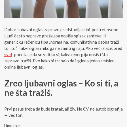
Dobar ljubavni oglas zapravo predstavlja mini-portret osobe.
Ljudi često naprave grešku pa napišu spisak zahteva ili
generičku rečenicu tipa „normalna, komunikativna osoba traži
to i to.“ Takvi oglasi nikoga ne zaintrigiraju. Ako već izlaziš pred
svet,
poenta je da se vidi ko si, kakvu energiju nosiš i šta
zapravo tražiš. Evo kako bi trebalo da izgleda jedan smislen
online ljubavni oglas.
Zreo ljubavni oglas – Ko si ti, a
ne šta tražiš.
Prvi pasus treba da bude kratak, ali živ. Ne CV, ne autobiografija
— već ton.
Umesto: