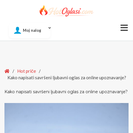
Of
Moj nalog
Si
Home
/
Hot pričе
/
Kako napisati savršeni ljubavni oglas za online upoznavanje?
Kako napisati savršeni ljubavni oglas za online upoznavanje?