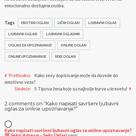
emocionalno dostupna osoba.
Tags
EROTSKI OGLASI
LIČNI OGLASI
LJUBAVNI OGLAS
LJUBAVNI OGLASI
LJUBAVNI OGLASNIK
OGLASI ZA UPOZNAVANJE
ONLINE OGLASI
ONLINE UPOZNAVANJE
SEKS OGLASI
Kretanje
Previous
Prethodno
Kako sexy dopisivanje može da dovede do
post:
emotivne veze?
članka
Next
Sledeće
5 Tipova žena koje su najbolje kurve u krevetu!
post:
2 comments on “
Kako napisati savršeni ljubavni
oglas za online upoznavanje?
”
Kako napisati savršeni ljubavni oglas za online upoznavanje?
Seksi Adresar - Seks Oglasi
says: