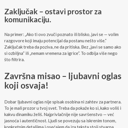
Zaključak – ostavi prostor za
komunikaciju.
Na primer: „Ako ti ovo zvuči poznato ili blisko, javi se — volim
razgovore koji imaju potencijal da postanu nešto više.“
Zaključak treba da poziva, ne da pritiska. Bez „javi se samo ako
si ozbiljna“ ili „nemam vremena za igrice“. To odbija više nego
što filtrira.
Završna misao – ljubavni oglas
koji osvaja!
Dobar ljubavni oglas nije spisak osobina ni zahtev za partnera.
To je mali prozor u tvoj svet. Treba da pokaže ko si, kako voliš i
kakvu dinamiku želiš. Najprivlačnije nije savršenstvo — već
jasnoća i autentičnost. Ljudi se povezuju sa iskrenim tonom,
konkretnim detaljima i osećajem da iza teksta stoji stvarna,