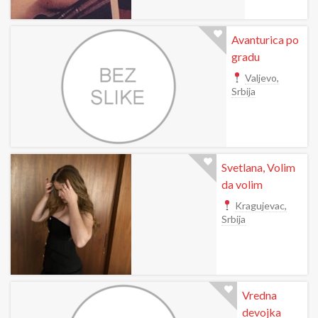
Avanturica po
gradu
Valjevo,
Srbija
Svetlana, Volim
da volim
Kragujevac,
Srbija
Vredna
devojka