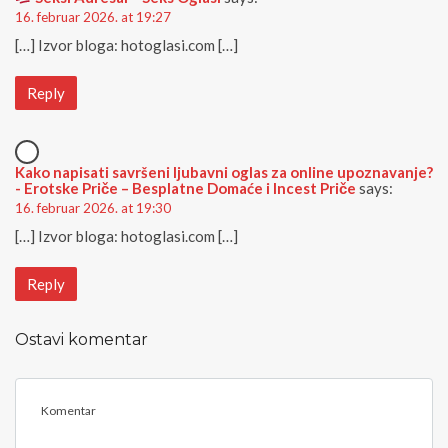
16. februar 2026. at 19:27
[…] Izvor bloga: hotoglasi.com […]
Reply
Kako napisati savršeni ljubavni oglas za online upoznavanje?
- Erotske Priče – Besplatne Domaće i Incest Priče
says:
16. februar 2026. at 19:30
[…] Izvor bloga: hotoglasi.com […]
Reply
Ostavi komentar
<
b
>