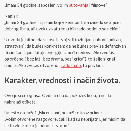
„Imam 34 godine, zaposlen, volim
putovanja
i filmove.“
Napiši:
„Imam 34 godine i tip sam koji vikendom bira između šetnjice i
dobrog filma, ali uvek uz kafu koju bih rado podelio sa nekim.“
U uvodu je bitno: da se oseti tvoj stil (ozbiljan, duhovit, miran,
strastven); da budeš konkretan; da ne budeš previše defanzivan
ili ciničan. Ljudi čitaju energiju između redova. Ako zvučiš
ogorčeno („bez laži, bez drama, bez igrica“), to šalje signal
umora. Ako zvučiš otvoreno i
radoznalo
, to privlači.
Karakter, vrednosti i način života.
Ovo je srce oglasa. Ovde treba da pokažeš ko si, a ne da
nabrajaš etikete.
Umesto da kažeš „iskren sam“, pokaži to kroz primer:
„Volim otvorene razgovore, čak i kad su neprijatni, jer mislim da
se tu vidi koliko je odnos stvaran.“