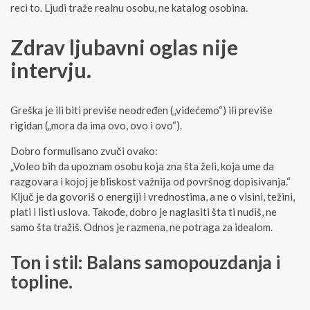
reci to. Ljudi traže realnu osobu, ne katalog osobina.
Zdrav ljubavni oglas nije
intervju.
Greška je ili biti previše neodređen („videćemo“) ili previše
rigidan („mora da ima ovo, ovo i ovo“).
Dobro formulisano zvuči ovako:
„Voleo bih da upoznam osobu koja zna šta želi, koja ume da
razgovara i kojoj je bliskost važnija od površnog dopisivanja.“
Ključ je da govoriš o energiji i vrednostima, a ne o visini, težini,
plati i listi uslova. Takođe, dobro je naglasiti šta ti nudiš, ne
samo šta tražiš. Odnos je razmena, ne potraga za idealom.
Ton i stil: Balans samopouzdanja i
topline.