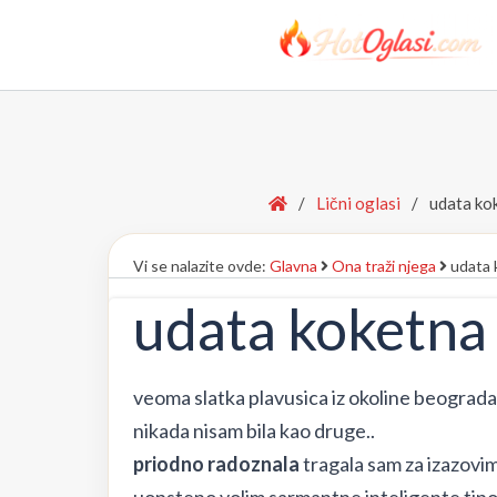
Home
/
Lični oglasi
/
udata ko
Vi se nalazite ovde:
Glavna
Ona traži njega
udata 
udata koketna
veoma slatka plavusica iz okoline beograda
nikada nisam bila kao druge..
priodno radoznala
tragala sam za izazovima