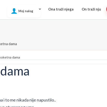
Ona traži njega
On traži nju
Moj nalog
ketna dama
koketna dama
 dama
 i to me nikada nije napustilo..