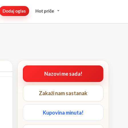
Dodaj oglas
Hot pričе
Nazovi me sada!
Zakaži nam sastanak
Kupovina minuta!