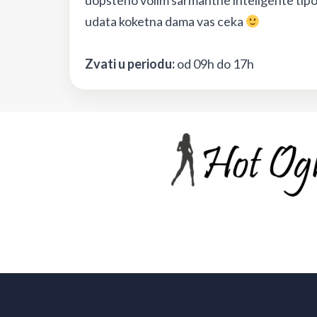
uopsteno volim sarmantne inteligente tip
udata koketna dama vas ceka
Zvati u periodu:
od 09h do 17h