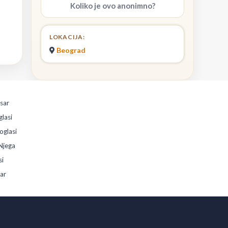
Koliko je ovo anonimno?
LOKACIJA:
Beograd
esar
glasi
oglasi
Njega
si
sar