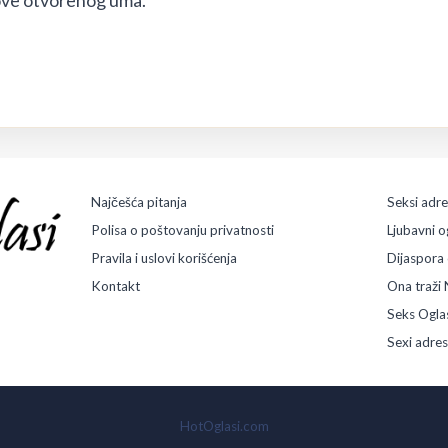
ove otvorenog uma.
Najčešća pitanja
Seksi adr
Polisa o poštovanju privatnosti
Ljubavni o
Pravila i uslovi korišćenja
Dijaspora 
Kontakt
Ona traži 
Seks Ogla
Sexi adre
HotOglasi.com