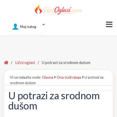
Of
Moj nalog
Si
Home
/
Lični oglasi
/
U potrazi za srodnom dušom
Vi se nalazite ovde:
Glavna
Ona traži njega
U potrazi za
srodnom dušom
U potrazi za srodnom
dušom