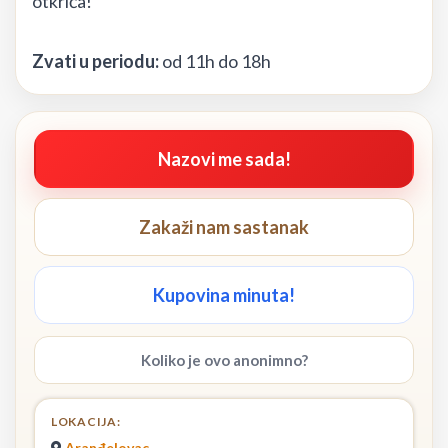
otkrića!
Zvati u periodu:
od 11h do 18h
Nazovi me sada!
Zakaži nam sastanak
Kupovina minuta!
Koliko je ovo anonimno?
LOKACIJA:
Aranđelovac