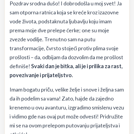
Pozdrav srodna dušo! I dobrodošla u moj svet! Ja
sam otporna ratnica koja se kreće kroz izazovne
vode života, podstaknuta ljubavlju koju imam
prema moje dve prelepe ćerke; one su moje
zvezde vodilje. Trenutno sam na putu
transformacije, čvrsto stojeći protiv plima svoje
prošlosti – da, odbijam da dozvolim da me prošlost
definiše!
Svaki dan je bitka, ali je i prilika za rast,
povezivanje i prijateljstvo.
Imam bogatu priču, velike želje i snove i željna sam
da ih podelim sa vama! Zato, hajde da zajedno
krenemo u ovu avanturu, izgradimo smislenu vezu
i vidimo gde nas ovaj put može odvesti! Pridružite
mi se na ovom prelepom putovanju prijateljstva i