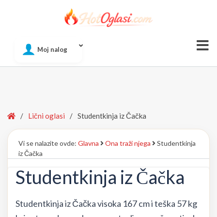
Of
Moj nalog
Si
Home
/
Lični oglasi
/
Studentkinja iz Čačka
Vi se nalazite ovde:
Glavna
Ona traži njega
Studentkinja
iz Čačka
Studentkinja iz Čačka
Studentkinja iz Čačka visoka 167 cm i teška 57 kg