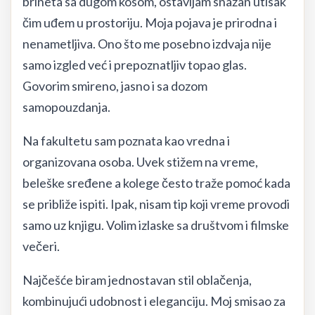
brineta sa dugom kosom, ostavljam snažan utisak
čim uđem u prostoriju. Moja pojava je prirodna i
nenametljiva. Ono što me posebno izdvaja nije
samo izgled već i prepoznatljiv topao glas.
Govorim smireno, jasno i sa dozom
samopouzdanja.
Na fakultetu sam poznata kao vredna i
organizovana osoba. Uvek stižem na vreme,
beleške sređene a kolege često traže pomoć kada
se približe ispiti. Ipak, nisam tip koji vreme provodi
samo uz knjigu. Volim izlaske sa društvom i filmske
večeri.
Najčešće biram jednostavan stil oblačenja,
kombinujući udobnost i eleganciju. Moj smisao za