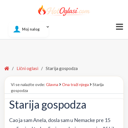
Of
Moj nalog
Si
Home
/
Lični oglasi
/
Starija gospodza
Vi se nalazite ovde:
Glavna
Ona traži njega
Starija
gospodza
Starija gospodza
Cao ja sam Anela, dosla sam u Nemacke pre 15