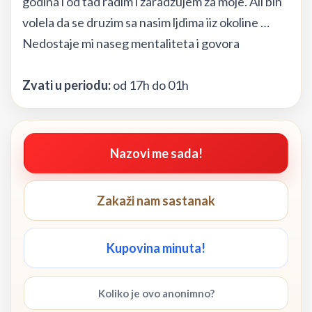
godina i od tad radim i zaradzujem za moje. Ali bih
volela da se druzim sa nasim ljdima iiz okoline …
Nedostaje mi naseg mentaliteta i govora
Zvati u periodu:
od 17h do 01h
Nazovi me sada!
Zakaži nam sastanak
Kupovina minuta!
Koliko je ovo anonimno?