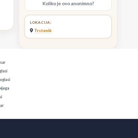
Koliko je ovo anonimno?
LOKACIJA:
Trstenik
esar
glasi
oglasi
Njega
si
sar