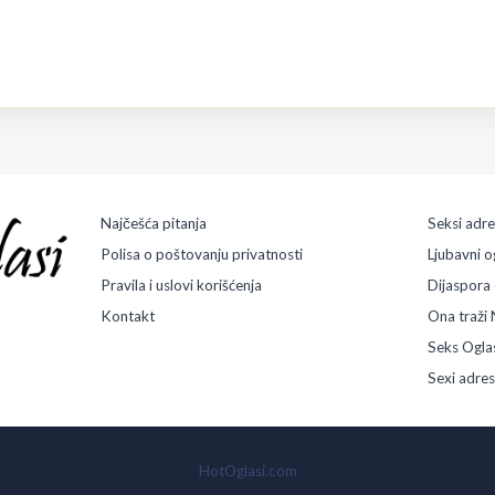
Najčešća pitanja
Seksi adr
Polisa o poštovanju privatnosti
Ljubavni o
Pravila i uslovi korišćenja
Dijaspora 
Kontakt
Ona traži 
Seks Ogla
Sexi adre
HotOglasi.com