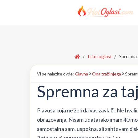
Home
/
Lični oglasi
/
Spremna 
Vi se nalazite ovde:
Glavna
Ona traži njega
Spremn
Spremna za ta
Plavuša koja ne želi da vas zavlači. Ne hval
obrazovanja. Nisam udata iako imam 40 mož
samostalna sam, uspešna, ali zahtevam dis