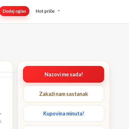
Dodaj oglas
Hot pričе
Nazovi me sada!
Zakaži nam sastanak
,
Kupovina minuta!
.