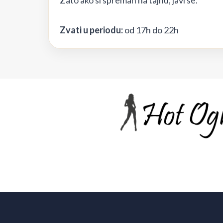
Zato ako si spreman na tajnu, javi se.
Zvati u periodu:
od 17h do 22h