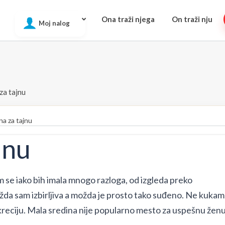
Ona traži njega
On traži nju
Moj nalog
za tajnu
a za tajnu
jnu
im se iako bih imala mnogo razloga, od izgleda preko
da sam izbirljiva a možda je prosto tako suđeno. Ne kukam
kreciju. Mala sredina nije popularno mesto za uspešnu ženu