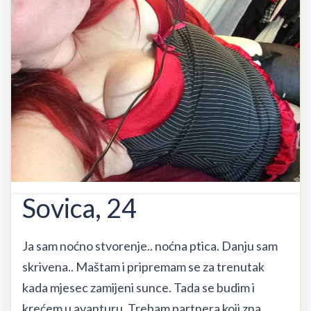
Sovica, 24
Ja sam noćno stvorenje.. noćna ptica. Danju sam
skrivena.. Maštam i pripremam se za trenutak
kada mjesec zamijeni sunce. Tada se budim i
krećem u avanturu. Trebam partnera koji zna