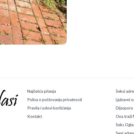
Najčešća pitanja
Seksi adr
Polisa o poštovanju privatnosti
Ljubavni o
Pravila i uslovi korišćenja
Dijaspora 
Kontakt
Ona traži 
Seks Ogla
Sexi adre