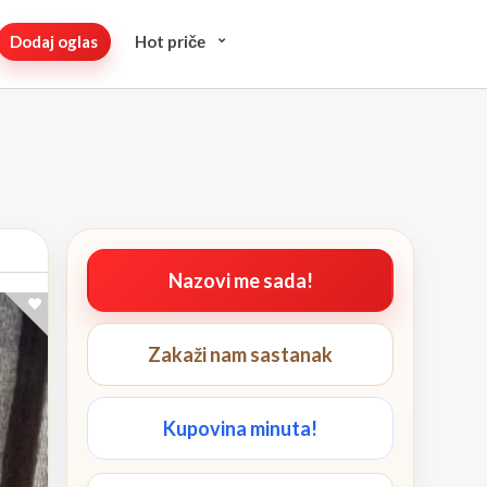
Dodaj oglas
Hot pričе
Nazovi me sada!
Zakaži nam sastanak
Kupovina minuta!