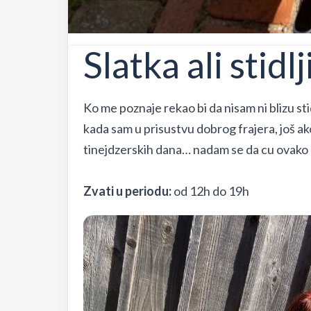
Slatka ali stidl
Ko me poznaje rekao bi da nisam ni blizu sti
kada sam u prisustvu dobrog frajera, još a
tinejdzerskih dana… nadam se da cu ovako p
Zvati u periodu:
od 12h do 19h