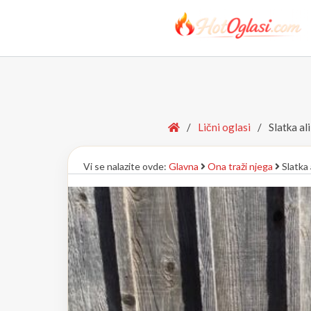
Home
/
Lični oglasi
/
Slatka ali
Vi se nalazite ovde:
Glavna
Ona traži njega
Slatka a