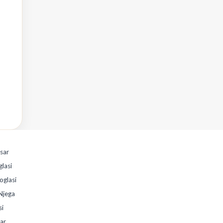
esar
glasi
oglasi
Njega
si
sar