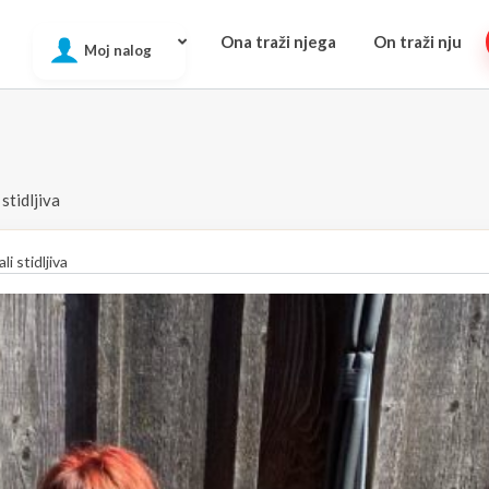
Ona traži njega
On traži nju
Moj nalog
 stidljiva
li stidljiva