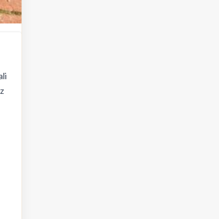
li
iz