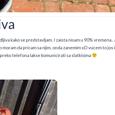
jiva
dljiva kako se predstavljam. I zaista nisam u 90% vremena.. a
ko moram da pricam sa njim, onda zanemim xD vucem to jos 
reko telefona lakse komunicirati sa slatkisima