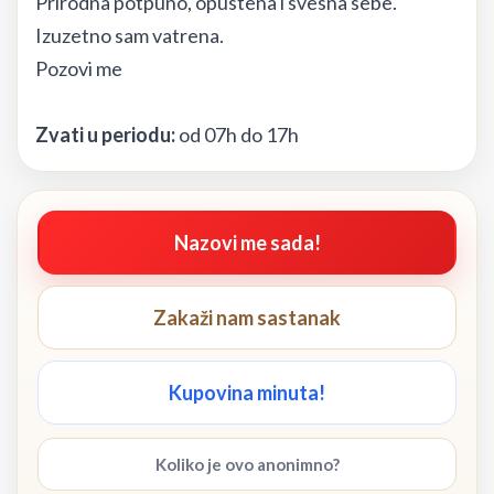
Prirodna potpuno, opustena i svesna sebe.
Izuzetno sam vatrena.
Pozovi me
Zvati u periodu:
od 07h do 17h
Nazovi me sada!
Zakaži nam sastanak
Kupovina minuta!
Koliko je ovo anonimno?