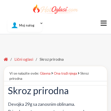
Of
Moj nalog
Si
Home
/
Lični oglasi
/
Skroz prirodna
Vi se nalazite ovde:
Glavna
Ona traži njega
Skroz
prirodna
Skroz prirodna
Devojka 29g sa zanosnim oblinama.