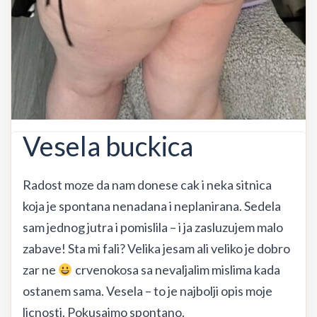
Vesela buckica
Radost moze da nam donese cak i neka sitnica
koja je spontana nenadana i neplanirana. Sedela
sam jednog jutra i pomislila – i ja zasluzujem malo
zabave! Sta mi fali? Velika jesam ali veliko je dobro
zar ne
crvenokosa sa nevaljalim mislima kada
ostanem sama. Vesela – to je najbolji opis moje
licnosti. Pokusajmo spontano.