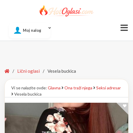
Of
Moj nalog
Si
Home
/
Lični oglasi
/
Vesela buckica
Vi se nalazite ovde:
Glavna
Ona traži njega
Seksi adresar
Vesela buckica