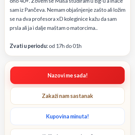
ono 40+. Zovem se Maša studiram u Bg-u a inače
sam iz Pančeva. Nemam objašnjenje zašto ali ložim
se na dva profesora xD koleginice kažu da sam
prsla ali ja i dalje maštam o matorcima..
Zvati u periodu:
od 17h do 01h
Nazovi me sada!
Zakaži nam sastanak
Kupovina minuta!