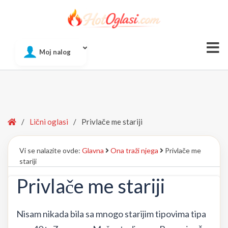
Of
Moj nalog
Si
Home
/
Lični oglasi
/
Privlače me stariji
Vi se nalazite ovde:
Glavna
Ona traži njega
Privlače me
stariji
Privlače me stariji
Nisam nikada bila sa mnogo starijim tipovima tipa