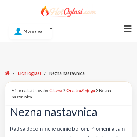
Of
Moj nalog
Si
Home
/
Lični oglasi
/
Nezna nastavnica
Vi se nalazite ovde:
Glavna
Ona traži njega
Nezna
nastavnica
Nezna nastavnica
Rad sa decom me je ucinio boljom. Promenila sam