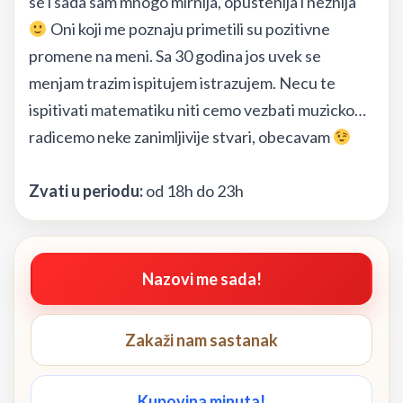
se i sada sam mnogo mirnija, opustenija i neznija
Oni koji me poznaju primetili su pozitivne
promene na meni. Sa 30 godina jos uvek se
menjam trazim ispitujem istrazujem. Necu te
ispitivati matematiku niti cemo vezbati muzicko…
radicemo neke zanimljivije stvari, obecavam
Zvati u periodu:
od 18h do 23h
Nazovi me sada!
Zakaži nam sastanak
Kupovina minuta!