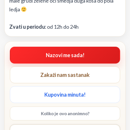
male grudi zelene oci smedja duga kosa do pola
ledja
Zvati u periodu:
od 12h do 24h
Nazovi me sada!
Zakaži nam sastanak
Kupovina minuta!
Koliko je ovo anonimno?