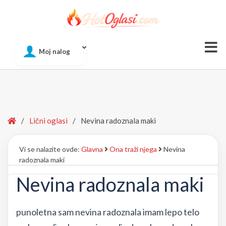
Of
Moj nalog
Si
Home
/
Lični oglasi
/
Nevina radoznala maki
Vi se nalazite ovde:
Glavna
Ona traži njega
Nevina
radoznala maki
Nevina radoznala maki
punoletna sam nevina radoznala imam lepo telo