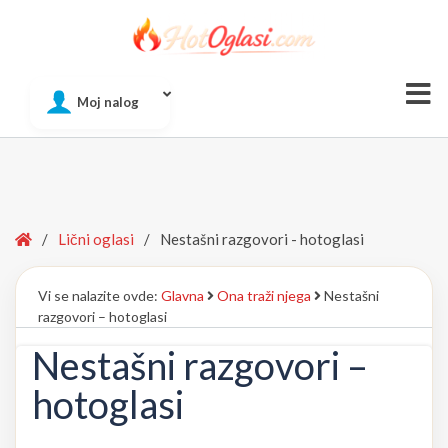
Of
Moj nalog
Si
Home
/
Lični oglasi
/
Nestašni razgovori - hotoglasi
Vi se nalazite ovde:
Glavna
Ona traži njega
Nestašni
razgovori – hotoglasi
Nestašni razgovori –
hotoglasi