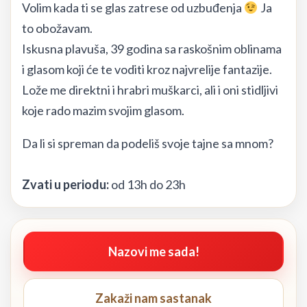
Volim kada ti se glas zatrese od uzbuđenja
Ja
to obožavam.
Iskusna plavuša, 39 godina sa raskošnim oblinama
i glasom koji će te voditi kroz najvrelije fantazije.
Lože me direktni i hrabri muškarci, ali i oni stidljivi
koje rado mazim svojim glasom.
Da li si spreman da podeliš svoje tajne sa mnom?
Zvati u periodu:
od 13h do 23h
Nazovi me sada!
Zakaži nam sastanak