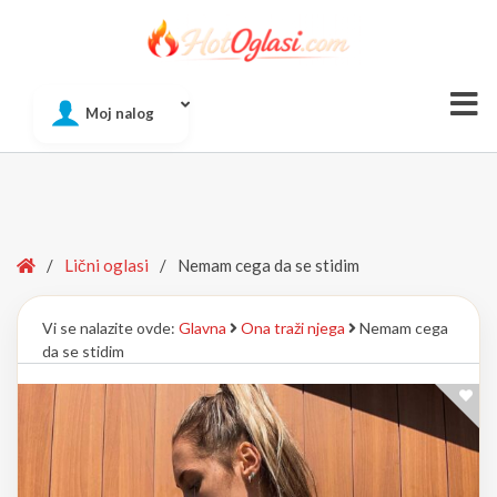
Of
Moj nalog
Si
Home
/
Lični oglasi
/
Nemam cega da se stidim
Vi se nalazite ovde:
Glavna
Ona traži njega
Nemam cega
da se stidim