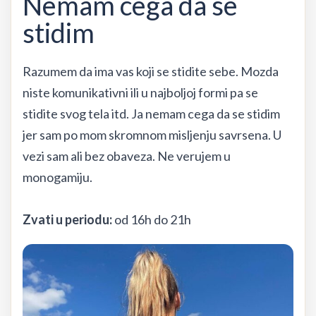
Nemam cega da se
stidim
Razumem da ima vas koji se stidite sebe. Mozda
niste komunikativni ili u najboljoj formi pa se
stidite svog tela itd. Ja nemam cega da se stidim
jer sam po mom skromnom misljenju savrsena. U
vezi sam ali bez obaveza. Ne verujem u
monogamiju.
Zvati u periodu:
od 16h do 21h