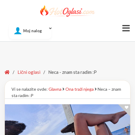
Of
Moj nalog
Si
Home
/
Lični oglasi
/
Neca - znam sta radim :P
Vi se nalazite ovde:
Glavna
Ona traži njega
Neca – znam
sta radim :P