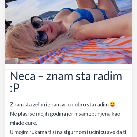
Neca – znam sta radim
:P
Znam sta zelim i znam vrlo dobro sta radim
Ne plasi se mojih godina jer nisam zbunjena kao
mlade cure.
U mojim rukama ti si na sigurnom i ucinicu sve da ti