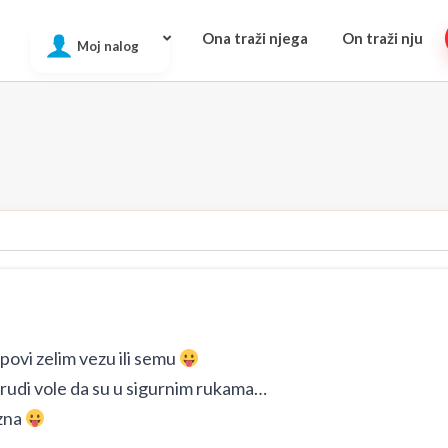
Ona traži njega
On traži nju
Moj nalog
povi zelim vezu ili semu
e grudi vole da su u sigurnim rukama…
 zna