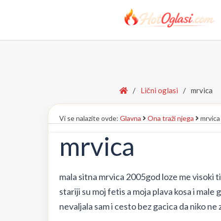
Home
/
Lični oglasi
/
mrvica
Vi se nalazite ovde:
Glavna
Ona traži njega
mrvica
mrvica
mala sitna mrvica 2005god loze me visoki ti
stariji su moj fetis a moja plava kosa i mal
nevaljala sam i cesto bez gacica da niko ne