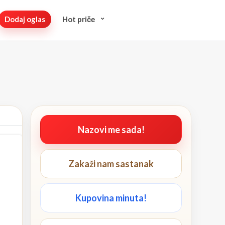
Dodaj oglas
Hot pričе
Nazovi me sada!
Zakaži nam sastanak
Kupovina minuta!