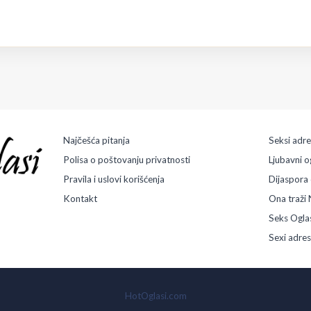
Najčešća pitanja
Seksi adr
Polisa o poštovanju privatnosti
Ljubavni o
Pravila i uslovi korišćenja
Dijaspora 
Kontakt
Ona traži 
Seks Ogla
Sexi adre
HotOglasi.com