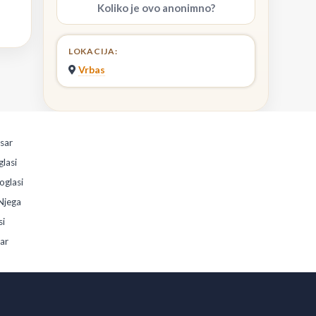
Koliko je ovo anonimno?
LOKACIJA:
Vrbas
esar
glasi
oglasi
Njega
si
sar