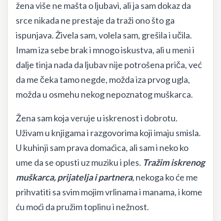
žena više ne mašta o ljubavi, ali ja sam dokaz da
srce nikada ne prestaje da traži ono što ga
ispunjava. Živela sam, volela sam, grešila i učila.
Imam iza sebe brak i mnogo iskustva, ali u meni i
dalje tinja nada da ljubav nije potrošena priča, već
da me čeka tamo negde, možda iza prvog ugla,
možda u osmehu nekog nepoznatog muškarca.
Žena sam koja veruje u iskrenost i dobrotu.
Uživam u knjigama i razgovorima koji imaju smisla.
U kuhinji sam prava domaćica, ali sam i neko ko
ume da se opusti uz muziku i ples.
Tražim iskrenog
muškarca, prijatelja i partnera
, nekoga ko će me
prihvatiti sa svim mojim vrlinama i manama, i kome
ću moći da pružim toplinu i nežnost.