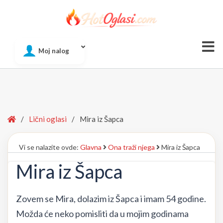
Of
Moj nalog
Si
Home
/
Lični oglasi
/
Mira iz Šapca
Vi se nalazite ovde:
Glavna
Ona traži njega
Mira iz Šapca
Mira iz Šapca
Zovem se Mira, dolazim iz Šapca i imam 54 godine.
Možda će neko pomisliti da u mojim godinama