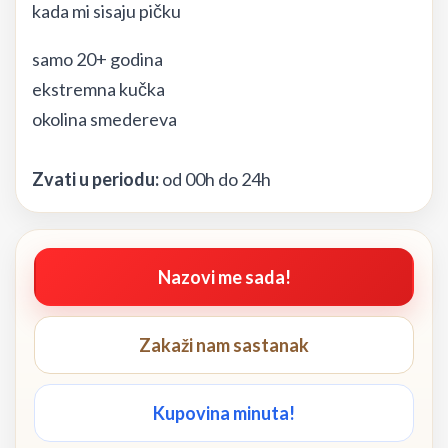
kada mi sisaju pičku
samo 20+ godina
ekstremna kučka
okolina smedereva
Zvati u periodu:
od 00h do 24h
Nazovi me sada!
Zakaži nam sastanak
Kupovina minuta!