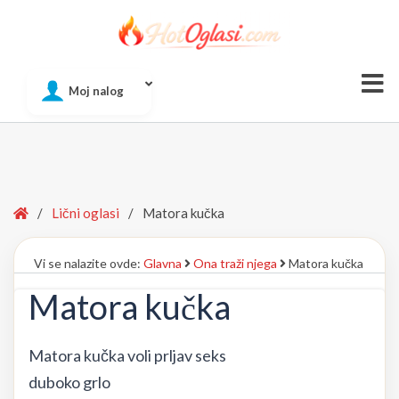
Of
Moj nalog
Si
Home
/
Lični oglasi
/
Matora kučka
Vi se nalazite ovde:
Glavna
Ona traži njega
Matora kučka
Matora kučka
Matora kučka voli prljav seks
duboko grlo