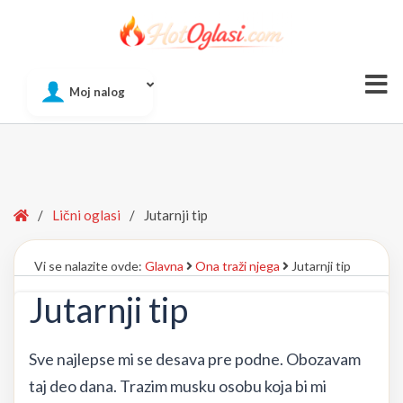
Of
Moj nalog
Si
Home
/
Lični oglasi
/
Jutarnji tip
Vi se nalazite ovde:
Glavna
Ona traži njega
Jutarnji tip
Jutarnji tip
Sve najlepse mi se desava pre podne. Obozavam
taj deo dana. Trazim musku osobu koja bi mi