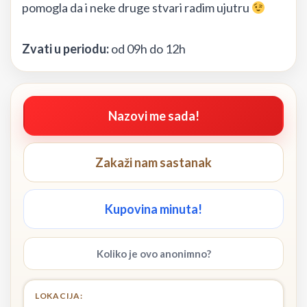
pomogla da i neke druge stvari radim ujutru
Zvati u periodu:
od 09h do 12h
Nazovi me sada!
Zakaži nam sastanak
Kupovina minuta!
Koliko je ovo anonimno?
LOKACIJA: