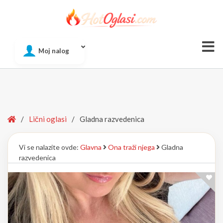
Of
Moj nalog
Si
Home
/
Lični oglasi
/
Gladna razvedenica
Vi se nalazite ovde:
Glavna
Ona traži njega
Gladna
razvedenica