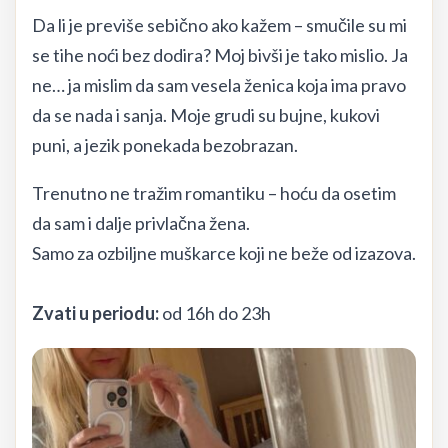
Da li je previše sebično ako kažem – smučile su mi
se tihe noći bez dodira? Moj bivši je tako mislio. Ja
ne… ja mislim da sam vesela ženica koja ima pravo
da se nada i sanja. Moje grudi su bujne, kukovi
puni, a jezik ponekada bezobrazan.
Trenutno ne tražim romantiku – hoću da osetim
da sam i dalje privlačna žena.
Samo za ozbiljne muškarce koji ne beže od izazova.
Zvati u periodu:
od 16h do 23h