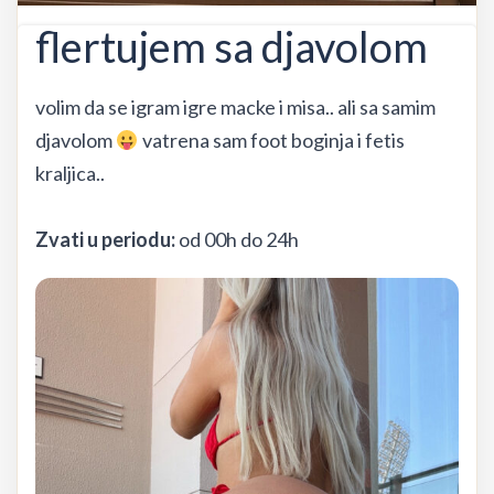
flertujem sa djavolom
volim da se igram igre macke i misa.. ali sa samim
djavolom
vatrena sam foot boginja i fetis
kraljica..
Zvati u periodu:
od 00h do 24h