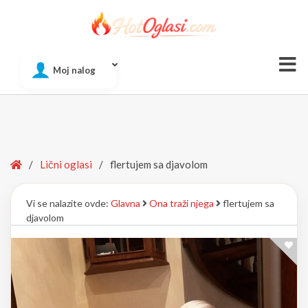
Of
Moj nalog
Si
Home
/
Lični oglasi
/
flertujem sa djavolom
Vi se nalazite ovde:
Glavna
Ona traži njega
flertujem sa
djavolom