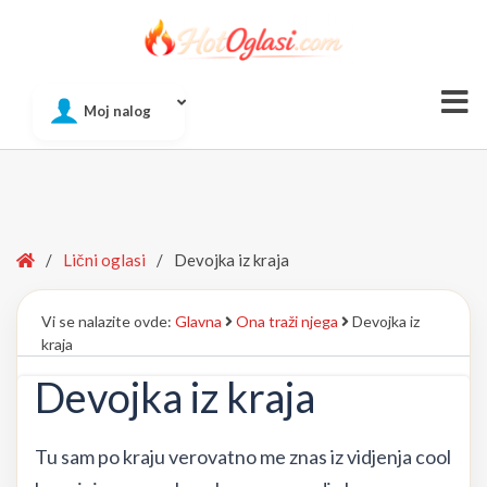
Of
Moj nalog
Si
Home
/
Lični oglasi
/
Devojka iz kraja
Vi se nalazite ovde:
Glavna
Ona traži njega
Devojka iz
kraja
Devojka iz kraja
Tu sam po kraju verovatno me znas iz vidjenja cool