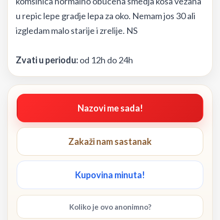
komsinica normalno obucena smedja kosa vezana
u repic lepe gradje lepa za oko. Nemam jos 30 ali
izgledam malo starije i zrelije. NS
Zvati u periodu:
od 12h do 24h
Nazovi me sada!
Zakaži nam sastanak
Kupovina minuta!
Koliko je ovo anonimno?