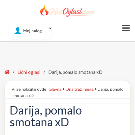
Of
Moj nalog
Si
Home
/
Lični oglasi
/
Darija, pomalo smotana xD
Vi se nalazite ovde:
Glavna
Ona traži njega
Darija, pomalo
smotana xD
Darija, pomalo
smotana xD