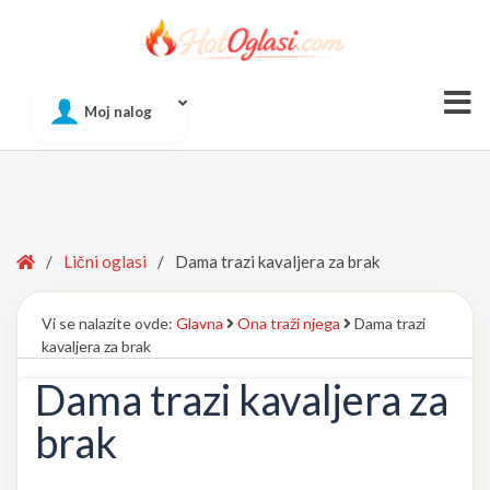
Of
Moj nalog
Si
Home
/
Lični oglasi
/
Dama trazi kavaljera za brak
Vi se nalazite ovde:
Glavna
Ona traži njega
Dama trazi
kavaljera za brak
Dama trazi kavaljera za
brak