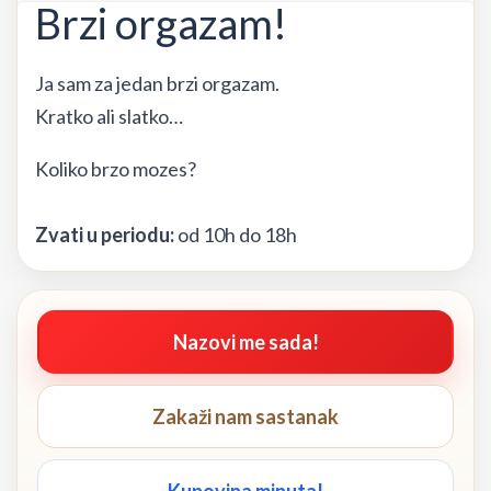
Brzi orgazam!
Ja sam za jedan brzi orgazam.
Kratko ali slatko…
Koliko brzo mozes?
Zvati u periodu:
od 10h do 18h
Nazovi me sada!
Zakaži nam sastanak
Kupovina minuta!