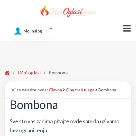
Of
Moj nalog
Si
Home
/
Lični oglasi
/
Bombona
Vi se nalazite ovde:
Glavna
Ona traži njega
Bombona
Bombona
Sve sto vas zanima pitajte ovde sam da uzivamo
bez ogranicenja.