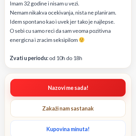
Imam 32 godine i nisam u vezi.
Nemam nikakva ocekivanja, nista ne planiram.
Idem spontano kao i uvek jer tako je najlepse.
O sebi cu samo reci da sam veoma pozitivna
energicna i zracim seksipilom
Zvati u periodu:
od 10h do 18h
Nazovi me sada!
Zakaži nam sastanak
Kupovina minuta!