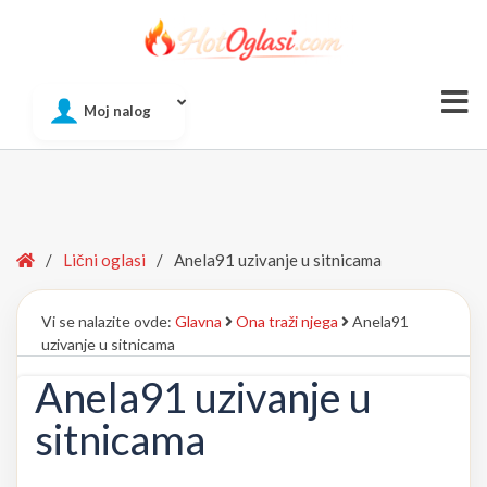
Of
Moj nalog
Si
Home
/
Lični oglasi
/
Anela91 uzivanje u sitnicama
Vi se nalazite ovde:
Glavna
Ona traži njega
Anela91
uzivanje u sitnicama
Anela91 uzivanje u
sitnicama