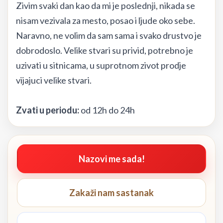
Zivim svaki dan kao da mi je poslednji, nikada se
nisam vezivala za mesto, posao i ljude oko sebe.
Naravno, ne volim da sam sama i svako drustvo je
dobrodoslo. Velike stvari su privid, potrebno je
uzivati u sitnicama, u suprotnom zivot prodje
vijajuci velike stvari.
Zvati u periodu:
od 12h do 24h
Nazovi me sada!
Zakaži nam sastanak