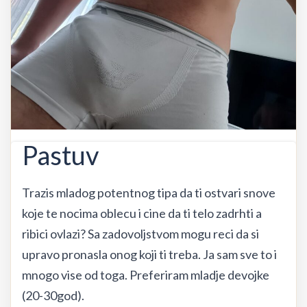
Pastuv
Trazis mladog potentnog tipa da ti ostvari snove
koje te nocima oblecu i cine da ti telo zadrhti a
ribici ovlazi? Sa zadovoljstvom mogu reci da si
upravo pronasla onog koji ti treba. Ja sam sve to i
mnogo vise od toga. Preferiram mladje devojke
(20-30god).