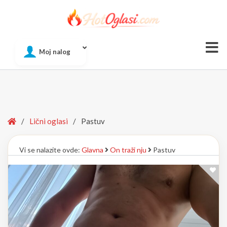
Of
Moj nalog
Si
Home
/
Lični oglasi
/
Pastuv
Vi se nalazite ovde:
Glavna
On traži nju
Pastuv