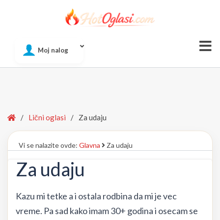
Of
Moj nalog
Si
Home
/
Lični oglasi
/
Za udaju
Vi se nalazite ovde:
Glavna
Za udaju
Za udaju
Kazu mi tetke a i ostala rodbina da mi je vec
vreme. Pa sad kako imam 30+ godina i osecam se