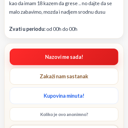
kao da imam 18 kazem da grese .. no dajte da se
malo zabavimo, mozda i nadjem srodnu dusu
Zvati u periodu:
od 00h do 00h
Nazovi me sada!
Zakaži nam sastanak
Kupovina minuta!
Koliko je ovo anonimno?