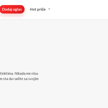
Dodaj oglas
Hot pričе
stinktima. Nikada me nisu
m sta da radite sa svojim