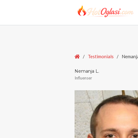
Home
/
Testimonials
/
Nemanja
Nemanja L.
Influenser