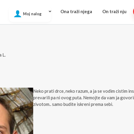
Ona traži njega
On traži nju
Moj nalog
 L.
Neko prati drce, neko razum, a ja se vodim cistim in
prevarili pa ni ovog puta. Nemojte da vam ja govori
zivotom.. samo budite iskreni prema sebi.