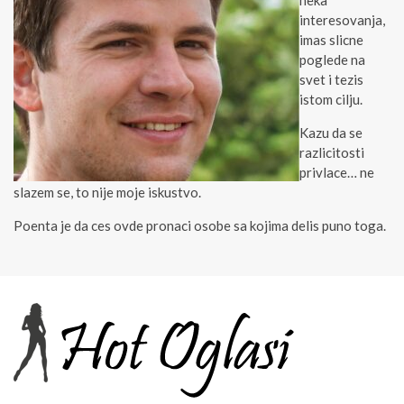
neka
interesovanja,
imas slicne
poglede na
svet i tezis
istom cilju.
Kazu da se
razlicitosti
privlace… ne
slazem se, to nije moje iskustvo.
Poenta je da ces ovde pronaci osobe sa kojima delis puno toga.