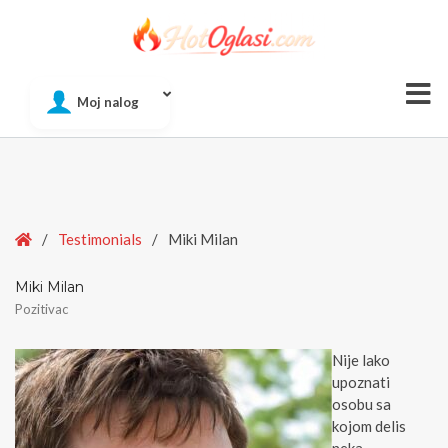
Of
Moj nalog
Si
Home
/
Testimonials
/
Miki Milan
Miki Milan
Pozitivac
Nije lako
upoznati
osobu sa
kojom delis