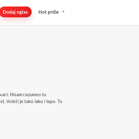
Dodaj oglas
Hot pričе
vari. Nisam razumeo tu
. Voleti je tako lako i lepo. To