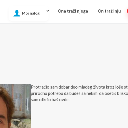
Ona traži njega
On traži nju
Moj nalog
Protraćio sam dobar deo mlađeg života kroz loše st
prirodnu potrebu da budeš sa nekim, da osetiš bliskost
sam otkrio baš ovde.