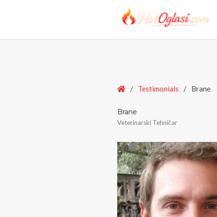
Home
/
Testimonials
/
Brane
Brane
Veterinarski Tehničar