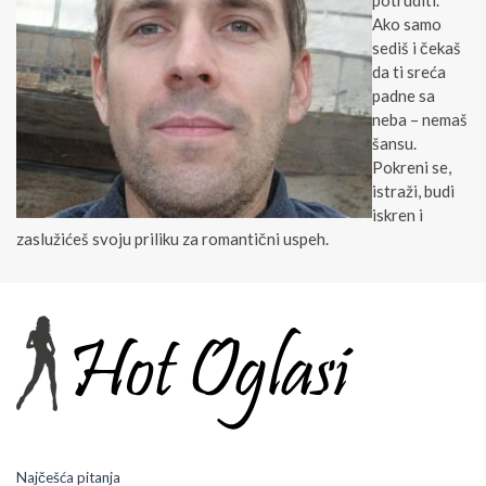
potruditi.
Ako samo
sediš i čekaš
da ti sreća
padne sa
neba – nemaš
šansu.
Pokreni se,
istraži, budi
iskren i
zaslužićeš svoju priliku za romantični uspeh.
Najčešća pitanja