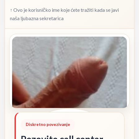
↑ Ovo je korisničko ime koje ćete tražiti kada se javi
naša ljubazna sekretarica
Diskretno povezivanje