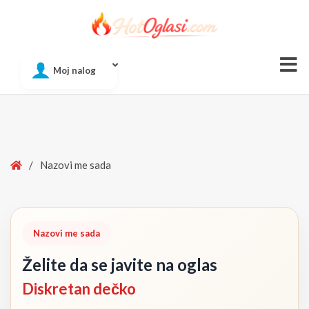
Of
Moj nalog
Si
Home
/
Nazovi me sada
Nazovi me sada
Želite da se javite na oglas
Diskretan dečko