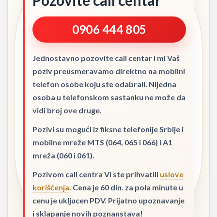
Pozovite call centar
0906 444 805
Jednostavno pozovite call centar i mi Vaš
poziv preusmeravamo direktno na mobilni
telefon osobe koju ste odabrali. Nijedna
osoba u telefonskom sastanku ne može da
vidi broj ove druge.
Pozivi su mogući iz fiksne telefonije Srbije i
mobilne mreže MTS (064, 065 i 066) i A1
mreža (060 i 061).
Pozivom call centra Vi ste prihvatili
uslove
korišćenja
. Cena je 60 din. za pola minute u
cenu je ukljucen PDV. Prijatno upoznavanje
i sklapanje novih poznanstava!