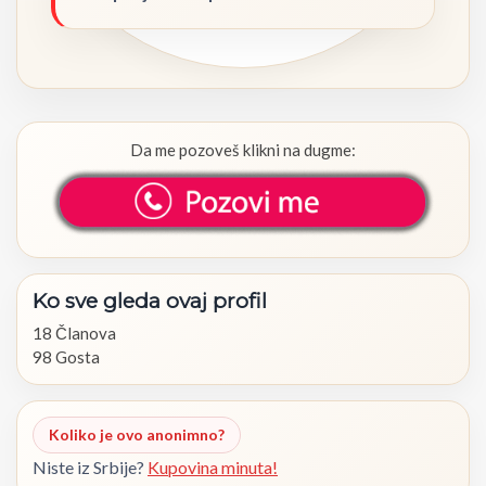
Da me pozoveš klikni na dugme:
Ko
sve
gleda
ovaj
profil
18 Članova
98 Gosta
Koliko je ovo anonimno?
Niste iz Srbije?
Kupovina minuta!