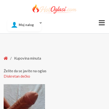
Of
Moj nalog
Si
Home
/
Kupovina minuta
Želite da se javite na oglas
Diskretan dečko