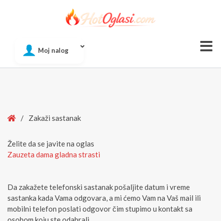
Of
Moj nalog
Si
Home
/
Zakaži sastanak
Želite da se javite na oglas
Zauzeta dama gladna strasti
Da zakažete telefonski sastanak pošaljite datum i vreme
sastanka kada Vama odgovara, a mi ćemo Vam na Vaš mail ili
mobilni telefon poslati odgovor čim stupimo u kontakt sa
osobom koju ste odabrali.