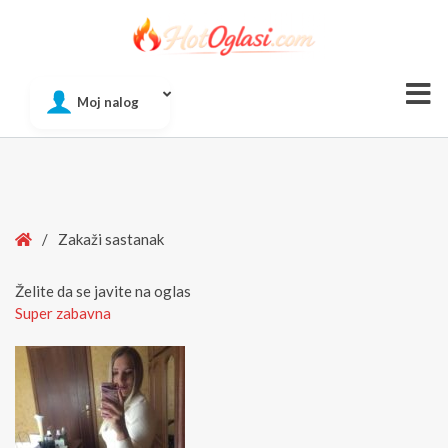
Of
Moj nalog
Si
Home
/
Zakaži sastanak
Želite da se javite na oglas
Super zabavna